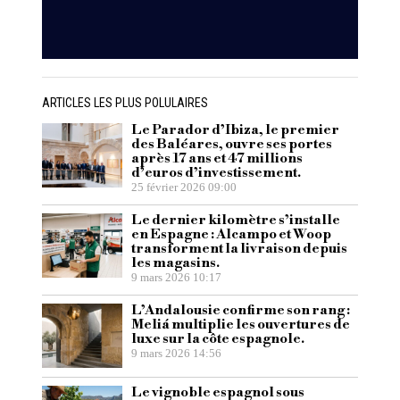
ARTICLES LES PLUS POLULAIRES
Le Parador d’Ibiza, le premier
des Baléares, ouvre ses portes
après 17 ans et 47 millions
d’euros d’investissement.
25 février 2026 09:00
Le dernier kilomètre s’installe
en Espagne : Alcampo et Woop
transforment la livraison depuis
les magasins.
9 mars 2026 10:17
L’Andalousie confirme son rang :
Meliá multiplie les ouvertures de
luxe sur la côte espagnole.
9 mars 2026 14:56
Le vignoble espagnol sous