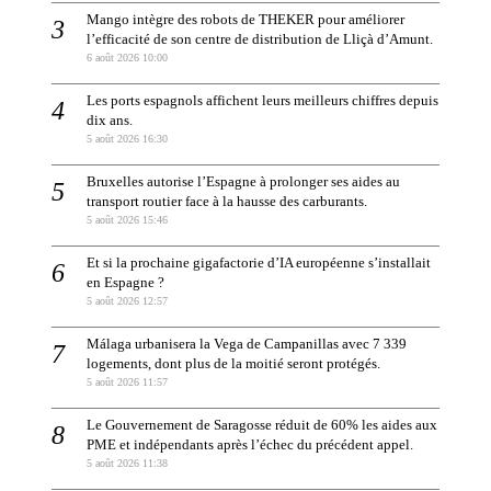
Mango intègre des robots de THEKER pour améliorer
l’efficacité de son centre de distribution de Lliçà d’Amunt.
6 août 2026 10:00
Les ports espagnols affichent leurs meilleurs chiffres depuis
dix ans.
5 août 2026 16:30
Bruxelles autorise l’Espagne à prolonger ses aides au
transport routier face à la hausse des carburants.
5 août 2026 15:46
Et si la prochaine gigafactorie d’IA européenne s’installait
en Espagne ?
5 août 2026 12:57
Málaga urbanisera la Vega de Campanillas avec 7 339
logements, dont plus de la moitié seront protégés.
5 août 2026 11:57
Le Gouvernement de Saragosse réduit de 60% les aides aux
PME et indépendants après l’échec du précédent appel.
5 août 2026 11:38