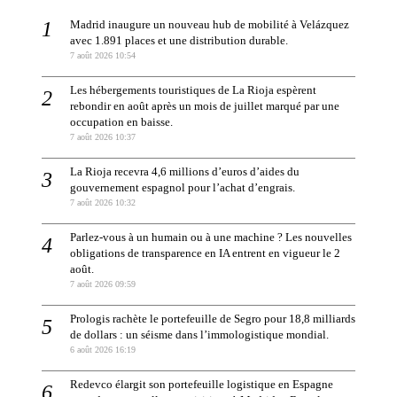
Madrid inaugure un nouveau hub de mobilité à Velázquez
avec 1.891 places et une distribution durable.
7 août 2026 10:54
Les hébergements touristiques de La Rioja espèrent
rebondir en août après un mois de juillet marqué par une
occupation en baisse.
7 août 2026 10:37
La Rioja recevra 4,6 millions d’euros d’aides du
gouvernement espagnol pour l’achat d’engrais.
7 août 2026 10:32
Parlez-vous à un humain ou à une machine ? Les nouvelles
obligations de transparence en IA entrent en vigueur le 2
août.
7 août 2026 09:59
Prologis rachète le portefeuille de Segro pour 18,8 milliards
de dollars : un séisme dans l’immologistique mondial.
6 août 2026 16:19
Redevco élargit son portefeuille logistique en Espagne