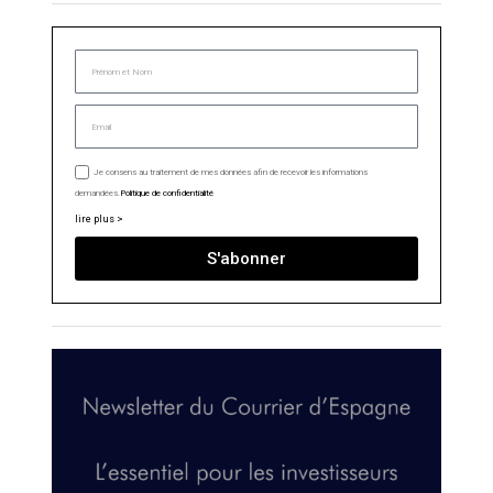
Je consens au traitement de mes données afin de recevoir les informations
demandées.
Politique de confidentialité
lire plus >
S'abonner