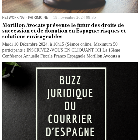
NETWORKING
·
PATRIMOINE
19 novembre 2024 08:35
Morillon Avocats présente le futur des droits de
succession et de donation en Espagne: risques et
solutions envisageables
Mardi 10 Décembre 2024, à 10h15 (Séance online. Maximum 50
participants ) INSCRIVEZ-VOUS EN CLIQUANT ICI La 16ème
Conférence Annuelle Fiscale Franco Espagnole Morillon Avocats a