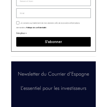
Je consens au traitement de mes données afin de recevoir les informations
demandées.
Politique de confidentialité
lire plus >
S'abonner