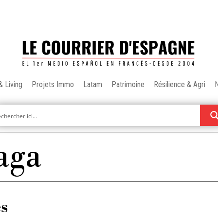
& Living
Projets Immo
Latam
Patrimoine
Résilience & Agri
aga
es