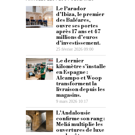
Le Parador
d’Ibiza, le premier
des Baléares,
ouvre ses portes
après 17 ans et 47
millions d’euros
d’investissement.
25 février 2026 09:00
Le dernier
kilomètre s’installe
en Espagne :
Alcampo et Woop
transforment la
livraison depuis les
magasins.
9 mars 2026 10:17
L’Andalousie
confirme son rang :
Meliá multiplie les
ouvertures de luxe