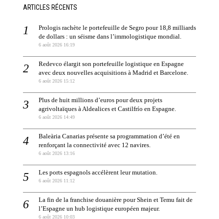
ARTICLES RÉCENTS
Prologis rachète le portefeuille de Segro pour 18,8 milliards
de dollars : un séisme dans l’immologistique mondial.
6 août 2026 16:19
Redevco élargit son portefeuille logistique en Espagne
avec deux nouvelles acquisitions à Madrid et Barcelone.
6 août 2026 15:12
Plus de huit millions d’euros pour deux projets
agrivoltaïques à Aldealices et Castilfrío en Espagne.
6 août 2026 14:49
Baleària Canarias présente sa programmation d’été en
renforçant la connectivité avec 12 navires.
6 août 2026 13:16
Les ports espagnols accélèrent leur mutation.
6 août 2026 11:12
La fin de la franchise douanière pour Shein et Temu fait de
l’Espagne un hub logistique européen majeur.
6 août 2026 10:03