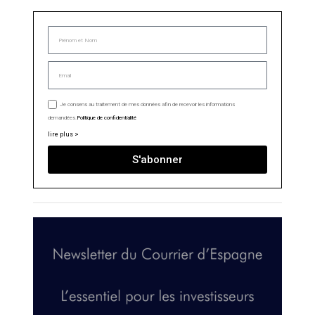
Je consens au traitement de mes données afin de recevoir les informations
demandées.
Politique de confidentialité
lire plus >
S'abonner