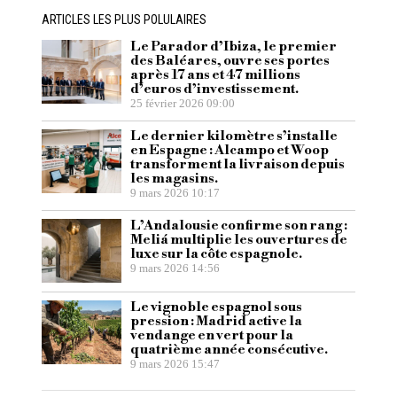
ARTICLES LES PLUS POLULAIRES
Le Parador d’Ibiza, le premier
des Baléares, ouvre ses portes
après 17 ans et 47 millions
d’euros d’investissement.
25 février 2026 09:00
Le dernier kilomètre s’installe
en Espagne : Alcampo et Woop
transforment la livraison depuis
les magasins.
9 mars 2026 10:17
L’Andalousie confirme son rang :
Meliá multiplie les ouvertures de
luxe sur la côte espagnole.
9 mars 2026 14:56
Le vignoble espagnol sous
pression : Madrid active la
vendange en vert pour la
quatrième année consécutive.
9 mars 2026 15:47