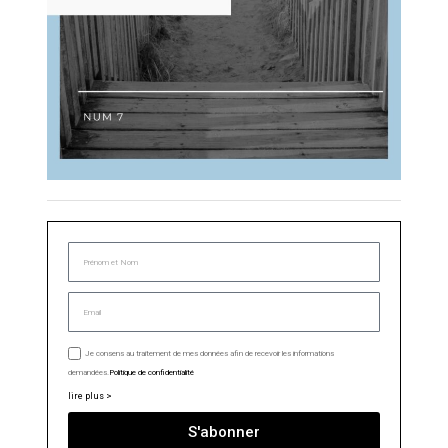
Je consens au traitement de mes données afin de recevoir les informations
demandées.
Politique de confidentialité
lire plus >
S'abonner