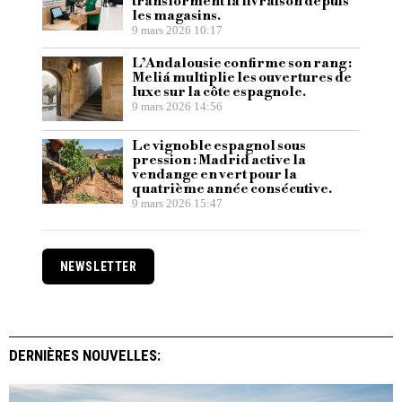
transforment la livraison depuis
les magasins.
9 mars 2026 10:17
L’Andalousie confirme son rang :
Meliá multiplie les ouvertures de
luxe sur la côte espagnole.
9 mars 2026 14:56
Le vignoble espagnol sous
pression : Madrid active la
vendange en vert pour la
quatrième année consécutive.
9 mars 2026 15:47
NEWSLETTER
DERNIÈRES NOUVELLES: