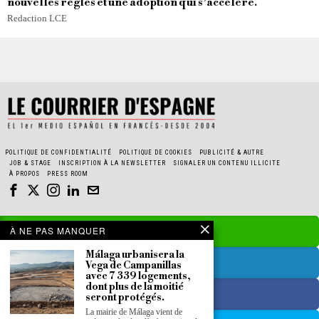
nouvelles règles et une adoption qui s’accélère.
Redaction LCE
POLITIQUE DE CONFIDENTIALITÉ
POLITIQUE DE COOKIES
PUBLICITÉ & AUTRE
JOB & STAGE
INSCRIPTION À LA NEWSLETTER
SIGNALER UN CONTENU ILLICITE
À PROPOS
PRESS ROOM
À NE PAS MANQUER
Málaga urbanisera la
Vega de Campanillas
avec 7 339 logements,
dont plus de la moitié
seront protégés.
La mairie de Málaga vient de