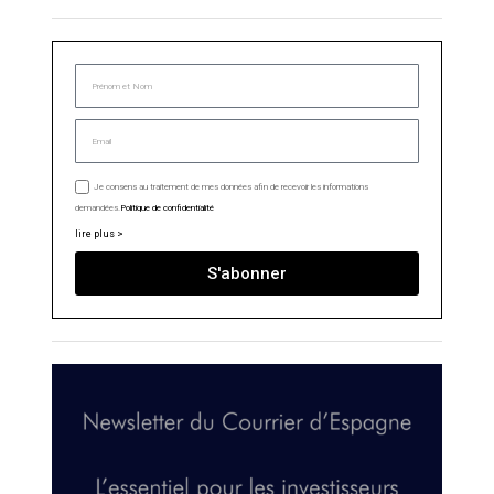
Je consens au traitement de mes données afin de recevoir les informations
demandées.
Politique de confidentialité
lire plus >
S'abonner