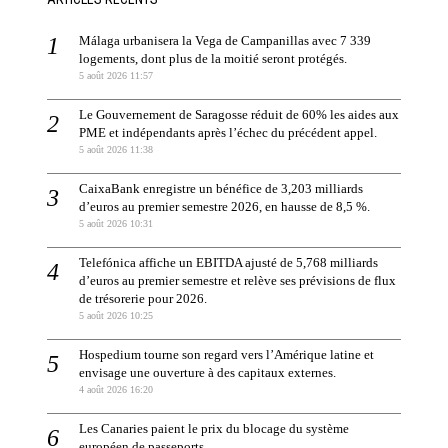
Málaga urbanisera la Vega de Campanillas avec 7 339
logements, dont plus de la moitié seront protégés.
5 août 2026 11:57
Le Gouvernement de Saragosse réduit de 60% les aides aux
PME et indépendants après l’échec du précédent appel.
5 août 2026 11:38
CaixaBank enregistre un bénéfice de 3,203 milliards
d’euros au premier semestre 2026, en hausse de 8,5 %.
5 août 2026 10:31
Telefónica affiche un EBITDA ajusté de 5,768 milliards
d’euros au premier semestre et relève ses prévisions de flux
de trésorerie pour 2026.
5 août 2026 10:25
Hospedium tourne son regard vers l’Amérique latine et
envisage une ouverture à des capitaux externes.
4 août 2026 16:20
Les Canaries paient le prix du blocage du système
européen de passeports.