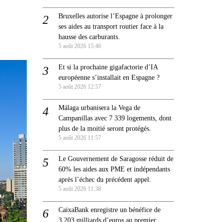
Bruxelles autorise l’Espagne à prolonger
ses aides au transport routier face à la
hausse des carburants.
5 août 2026 15:46
Et si la prochaine gigafactorie d’IA
européenne s’installait en Espagne ?
5 août 2026 12:57
Málaga urbanisera la Vega de
Campanillas avec 7 339 logements, dont
plus de la moitié seront protégés.
5 août 2026 11:57
Le Gouvernement de Saragosse réduit de
60% les aides aux PME et indépendants
après l’échec du précédent appel.
5 août 2026 11:38
CaixaBank enregistre un bénéfice de
3,203 milliards d’euros au premier