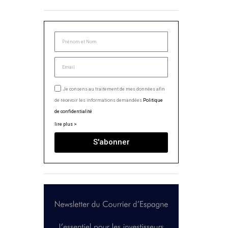
Je consens au traitement de mes données afin
de recevoir les informations demandées.
Politique
de confidentialité
lire plus >
S'abonner