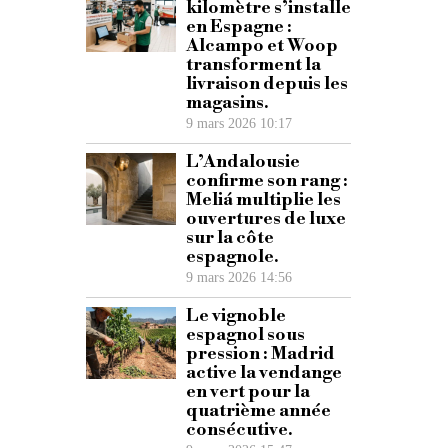
kilomètre s’installe
en Espagne :
Alcampo et Woop
transforment la
livraison depuis les
magasins.
9 mars 2026 10:17
L’Andalousie
confirme son rang :
Meliá multiplie les
ouvertures de luxe
sur la côte
espagnole.
9 mars 2026 14:56
Le vignoble
espagnol sous
pression : Madrid
active la vendange
en vert pour la
quatrième année
consécutive.