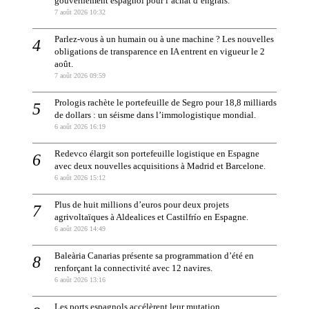
gouvernement espagnol pour l’achat d’engrais.
7 août 2026 10:32
Parlez-vous à un humain ou à une machine ? Les nouvelles
obligations de transparence en IA entrent en vigueur le 2
août.
7 août 2026 09:59
Prologis rachète le portefeuille de Segro pour 18,8 milliards
de dollars : un séisme dans l’immologistique mondial.
6 août 2026 16:19
Redevco élargit son portefeuille logistique en Espagne
avec deux nouvelles acquisitions à Madrid et Barcelone.
6 août 2026 15:12
Plus de huit millions d’euros pour deux projets
agrivoltaïques à Aldealices et Castilfrío en Espagne.
6 août 2026 14:49
Baleària Canarias présente sa programmation d’été en
renforçant la connectivité avec 12 navires.
6 août 2026 13:16
Les ports espagnols accélèrent leur mutation.