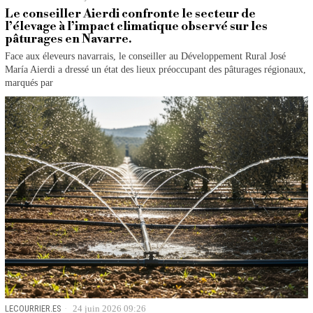
Le conseiller Aierdi confronte le secteur de
l’élevage à l’impact climatique observé sur les
pâturages en Navarre.
Face aux éleveurs navarrais, le conseiller au Développement Rural José
María Aierdi a dressé un état des lieux préoccupant des pâturages régionaux,
marqués par
LECOURRIER.ES
24 juin 2026 09:26