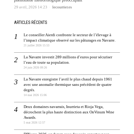
phénomène météorologique préoccupant
29 avril, 2026 14:23
lecourrier.es
ARTICLES RÉCENTS
Le conseiller Aierdi confronte le secteur de l’élevage à
l’impact climatique observé sur les pâturages en Navarre.
21 juillet 2026 15:53
La Navarre investit 289 millions d’euros pour sécuriser
l’eau de toute sa population.
24 juin 2026 09:26
La Navarre enregistre l’avril le plus chaud depuis 1961
avec une anomalie thermique sans précédent de quatre
degrés.
14 mai 2026 15:06
Deux domaines navarrais, Inurrieta et Rioja Vega,
décrochent la plus haute distinction aux OnVinum Wine
Awards.
5 mai 2026 12:57