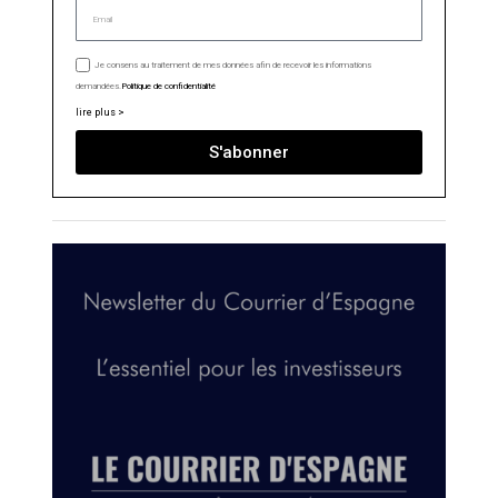
Je consens au traitement de mes données afin de recevoir les informations
demandées.
Politique de confidentialité
lire plus >
S'abonner