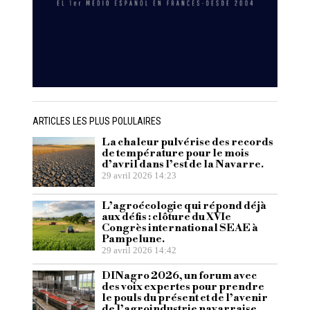
ARTICLES LES PLUS POLULAIRES
La chaleur pulvérise des records
de température pour le mois
d’avril dans l’est de la Navarre.
29 avril 2026 14:23
L’agroécologie qui répond déjà
aux défis : clôture du XVIe
Congrès international SEAE à
Pampelune.
29 avril 2026 14:42
DINagro 2026, un forum avec
des voix expertes pour prendre
le pouls du présent et de l’avenir
de l’agroindustrie navarraise.