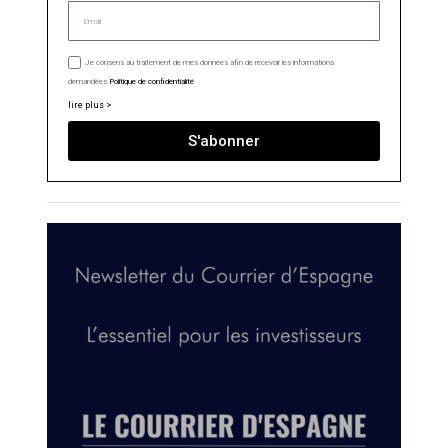
Je consens au traitement de mes données afin de recevoir les informations
demandées.
Politique de confidentialité
lire plus >
S'abonner