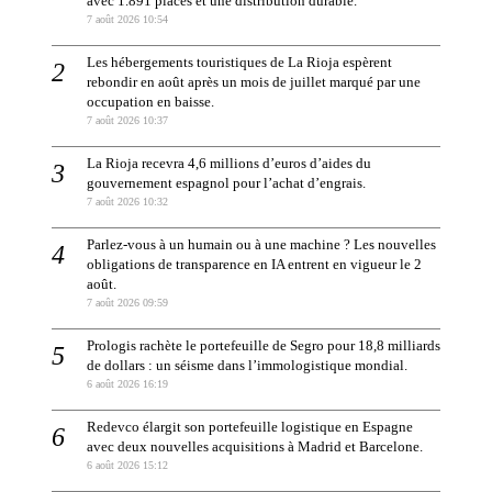
avec 1.891 places et une distribution durable.
7 août 2026 10:54
Les hébergements touristiques de La Rioja espèrent
rebondir en août après un mois de juillet marqué par une
occupation en baisse.
7 août 2026 10:37
La Rioja recevra 4,6 millions d’euros d’aides du
gouvernement espagnol pour l’achat d’engrais.
7 août 2026 10:32
Parlez-vous à un humain ou à une machine ? Les nouvelles
obligations de transparence en IA entrent en vigueur le 2
août.
7 août 2026 09:59
Prologis rachète le portefeuille de Segro pour 18,8 milliards
de dollars : un séisme dans l’immologistique mondial.
6 août 2026 16:19
Redevco élargit son portefeuille logistique en Espagne
avec deux nouvelles acquisitions à Madrid et Barcelone.
6 août 2026 15:12