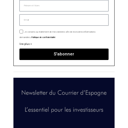
Je consens au traitement de mes données afin de recevoir les informations
demandées.
Politique de confidentialité
lire plus >
S'abonner