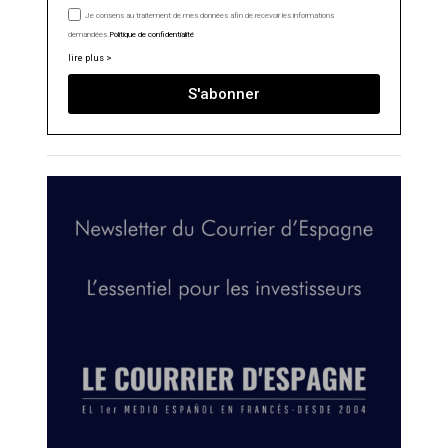
Je consens au traitement de mes données afin de recevoir les informations
demandées.
Politique de confidentialité
lire plus >
S'abonner