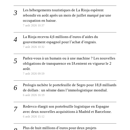
Les hébergements touristiques de La Rioja espèrent
rebondir en août après un mois de juillet marqué par une
occupation en baisse.
7 août 2026 10:37
La Rioja recevra 4,6 millions d’euros d’aides du
gouvernement espagnol pour l’achat d’engrais.
7 août 2026 10:32
Parlez-vous à un humain ou à une machine ? Les nouvelles
obligations de transparence en IA entrent en vigueur le 2
août.
7 août 2026 09:59
Prologis rachète le portefeuille de Segro pour 18,8 milliards
de dollars : un séisme dans l’immologistique mondial.
6 août 2026 16:19
Redevco élargit son portefeuille logistique en Espagne
avec deux nouvelles acquisitions à Madrid et Barcelone.
6 août 2026 15:12
Plus de huit millions d’euros pour deux projets