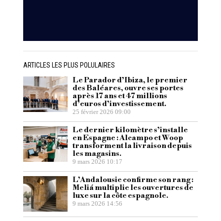
ARTICLES LES PLUS POLULAIRES
Le Parador d’Ibiza, le premier
des Baléares, ouvre ses portes
après 17 ans et 47 millions
d’euros d’investissement.
25 février 2026 09:00
Le dernier kilomètre s’installe
en Espagne : Alcampo et Woop
transforment la livraison depuis
les magasins.
9 mars 2026 10:17
L’Andalousie confirme son rang :
Meliá multiplie les ouvertures de
luxe sur la côte espagnole.
9 mars 2026 14:56