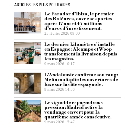
ARTICLES LES PLUS POLULAIRES
Le Parador d’Ibiza, le premier
des Baléares, ouvre ses portes
après 17 ans et 47 millions
d’euros d’investissement.
25 février 2026 09:00
Le dernier kilomètre s’installe
en Espagne : Alcampo et Woop
transforment la livraison depuis
les magasins.
9 mars 2026 10:17
L’Andalousie confirme son rang :
Meliá multiplie les ouvertures de
luxe sur la côte espagnole.
9 mars 2026 14:56
Le vignoble espagnol sous
pression : Madrid active la
vendange en vert pour la
quatrième année consécutive.
9 mars 2026 15:47