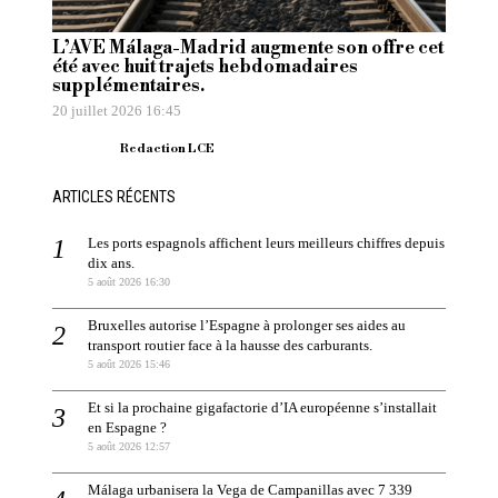
L’AVE Málaga-Madrid augmente son offre cet
été avec huit trajets hebdomadaires
supplémentaires.
20 juillet 2026 16:45
Redaction LCE
ARTICLES RÉCENTS
Les ports espagnols affichent leurs meilleurs chiffres depuis
dix ans.
5 août 2026 16:30
Bruxelles autorise l’Espagne à prolonger ses aides au
transport routier face à la hausse des carburants.
5 août 2026 15:46
Et si la prochaine gigafactorie d’IA européenne s’installait
en Espagne ?
5 août 2026 12:57
Málaga urbanisera la Vega de Campanillas avec 7 339