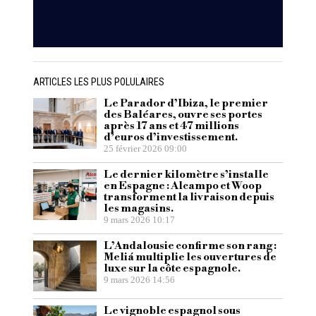
ARTICLES LES PLUS POLULAIRES
Le Parador d’Ibiza, le premier
des Baléares, ouvre ses portes
après 17 ans et 47 millions
d’euros d’investissement.
25 février 2026 09:00
Le dernier kilomètre s’installe
en Espagne : Alcampo et Woop
transforment la livraison depuis
les magasins.
9 mars 2026 10:17
L’Andalousie confirme son rang :
Meliá multiplie les ouvertures de
luxe sur la côte espagnole.
9 mars 2026 14:56
Le vignoble espagnol sous