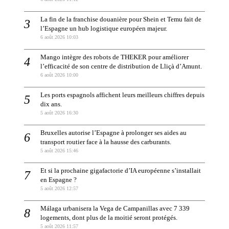
La fin de la franchise douanière pour Shein et Temu fait de
l’Espagne un hub logistique européen majeur.
6 août 2026 10:03
Mango intègre des robots de THEKER pour améliorer
l’efficacité de son centre de distribution de Lliçà d’Amunt.
6 août 2026 10:00
Les ports espagnols affichent leurs meilleurs chiffres depuis
dix ans.
5 août 2026 16:30
Bruxelles autorise l’Espagne à prolonger ses aides au
transport routier face à la hausse des carburants.
5 août 2026 15:46
Et si la prochaine gigafactorie d’IA européenne s’installait
en Espagne ?
5 août 2026 12:57
Málaga urbanisera la Vega de Campanillas avec 7 339
logements, dont plus de la moitié seront protégés.
5 août 2026 11:57