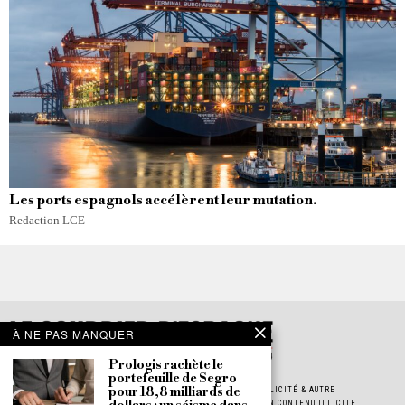
Les ports espagnols accélèrent leur mutation.
Redaction LCE
À NE PAS MANQUER
Prologis rachète le
portefeuille de Segro
pour 18,8 milliards de
POLITIQUE DE CONFIDENTIALITÉ
POLITIQUE DE COOKIES
PUBLICITÉ & AUTRE
JOB & STAGE
INSCRIPTION À LA NEWSLETTER
SIGNALER UN CONTENU ILLICITE