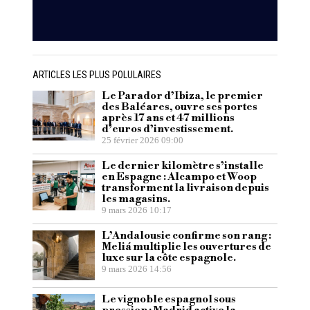
ARTICLES LES PLUS POLULAIRES
Le Parador d’Ibiza, le premier
des Baléares, ouvre ses portes
après 17 ans et 47 millions
d’euros d’investissement.
25 février 2026 09:00
Le dernier kilomètre s’installe
en Espagne : Alcampo et Woop
transforment la livraison depuis
les magasins.
9 mars 2026 10:17
L’Andalousie confirme son rang :
Meliá multiplie les ouvertures de
luxe sur la côte espagnole.
9 mars 2026 14:56
Le vignoble espagnol sous