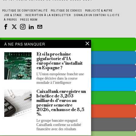
POLITIQUE DE CONFIDENTIALITÉ
POLITIQUE DE COOKIES
PUBLICITÉ & AUTRE
JOB & STAGE
INSCRIPTION À LA NEWSLETTER
SIGNALER UN CONTENU ILLICITE
À PROPOS
PRESS ROOM
À NE PAS MANQUER
Et si la prochaine
gigafactorie d’IA
européenne s’installait
en Espagne ?
L’Union européenne franchit une
étape décisive dans la course
mondiale à l’intelligence
CaixaBank enregistre un
bénéfice de 3,203
milliards d’euros au
premier semestre
2026, en hausse de 8,5
%.
Le groupe bancaire espagnol
CaixaBank confirme sa solidité
financière avec des résultats