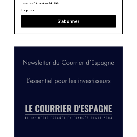
demandées.
Politique de confidentialité
lire plus >
S'abonner