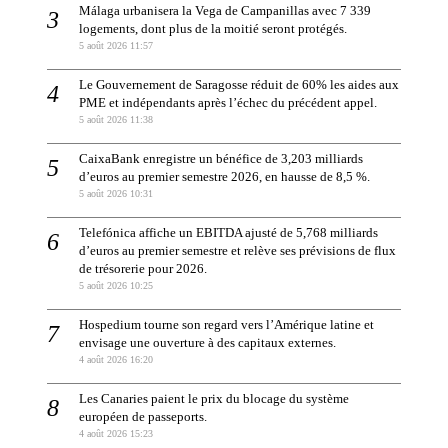
Málaga urbanisera la Vega de Campanillas avec 7 339
logements, dont plus de la moitié seront protégés.
5 août 2026 11:57
Le Gouvernement de Saragosse réduit de 60% les aides aux
PME et indépendants après l’échec du précédent appel.
5 août 2026 11:38
CaixaBank enregistre un bénéfice de 3,203 milliards
d’euros au premier semestre 2026, en hausse de 8,5 %.
5 août 2026 10:31
Telefónica affiche un EBITDA ajusté de 5,768 milliards
d’euros au premier semestre et relève ses prévisions de flux
de trésorerie pour 2026.
5 août 2026 10:25
Hospedium tourne son regard vers l’Amérique latine et
envisage une ouverture à des capitaux externes.
4 août 2026 16:20
Les Canaries paient le prix du blocage du système
européen de passeports.
4 août 2026 15:23