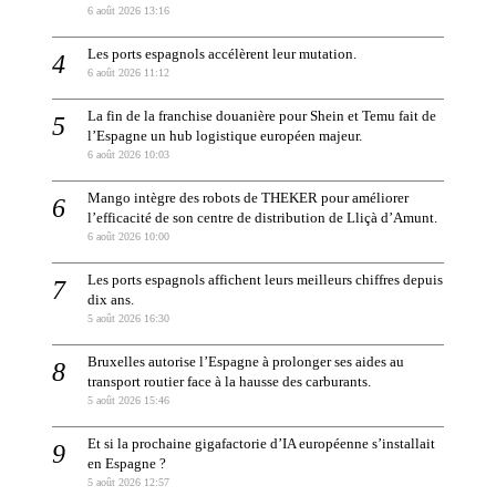
6 août 2026 13:16
Les ports espagnols accélèrent leur mutation.
6 août 2026 11:12
La fin de la franchise douanière pour Shein et Temu fait de
l’Espagne un hub logistique européen majeur.
6 août 2026 10:03
Mango intègre des robots de THEKER pour améliorer
l’efficacité de son centre de distribution de Lliçà d’Amunt.
6 août 2026 10:00
Les ports espagnols affichent leurs meilleurs chiffres depuis
dix ans.
5 août 2026 16:30
Bruxelles autorise l’Espagne à prolonger ses aides au
transport routier face à la hausse des carburants.
5 août 2026 15:46
Et si la prochaine gigafactorie d’IA européenne s’installait
en Espagne ?
5 août 2026 12:57