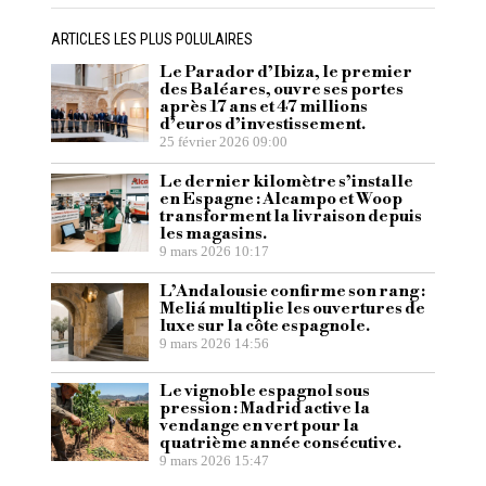
ARTICLES LES PLUS POLULAIRES
Le Parador d’Ibiza, le premier
des Baléares, ouvre ses portes
après 17 ans et 47 millions
d’euros d’investissement.
25 février 2026 09:00
Le dernier kilomètre s’installe
en Espagne : Alcampo et Woop
transforment la livraison depuis
les magasins.
9 mars 2026 10:17
L’Andalousie confirme son rang :
Meliá multiplie les ouvertures de
luxe sur la côte espagnole.
9 mars 2026 14:56
Le vignoble espagnol sous
pression : Madrid active la
vendange en vert pour la
quatrième année consécutive.
9 mars 2026 15:47