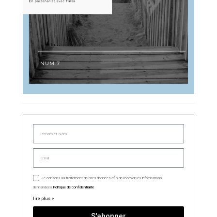
Je consens au traitement de mes données afin de recevoir les informations
demandées.
Politique de confidentialité
lire plus >
S'abonner