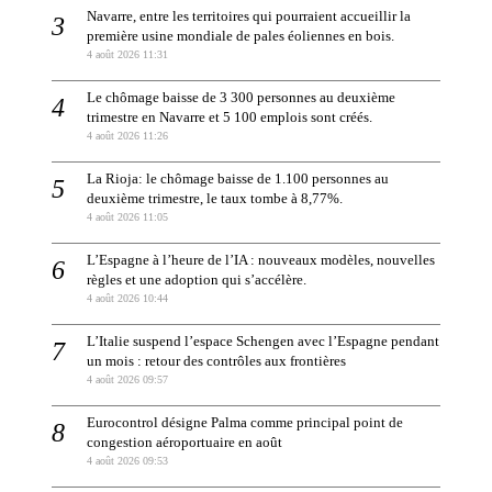
Navarre, entre les territoires qui pourraient accueillir la
première usine mondiale de pales éoliennes en bois.
4 août 2026 11:31
Le chômage baisse de 3 300 personnes au deuxième
trimestre en Navarre et 5 100 emplois sont créés.
4 août 2026 11:26
La Rioja: le chômage baisse de 1.100 personnes au
deuxième trimestre, le taux tombe à 8,77%.
4 août 2026 11:05
L’Espagne à l’heure de l’IA : nouveaux modèles, nouvelles
règles et une adoption qui s’accélère.
4 août 2026 10:44
L’Italie suspend l’espace Schengen avec l’Espagne pendant
un mois : retour des contrôles aux frontières
4 août 2026 09:57
Eurocontrol désigne Palma comme principal point de
congestion aéroportuaire en août
4 août 2026 09:53