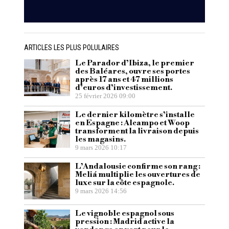
ARTICLES LES PLUS POLULAIRES
Le Parador d’Ibiza, le premier
des Baléares, ouvre ses portes
après 17 ans et 47 millions
d’euros d’investissement.
25 février 2026 09:00
Le dernier kilomètre s’installe
en Espagne : Alcampo et Woop
transforment la livraison depuis
les magasins.
9 mars 2026 10:17
L’Andalousie confirme son rang :
Meliá multiplie les ouvertures de
luxe sur la côte espagnole.
9 mars 2026 14:56
Le vignoble espagnol sous
pression : Madrid active la