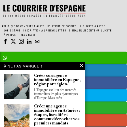
POLITIQUE DE CONFIDENTIALITÉ
POLITIQUE DE COOKIES
PUBLICITÉ & AUTRE
JOB & STAGE
INSCRIPTION À LA NEWSLETTER
SIGNALER UN CONTENU ILLICITE
À PROPOS
PRESS ROOM
À NE PAS MANQUER
Créer son agence
immobilière en Espagne,
région par région.
L’Espagne est l’un des marchés
immobiliers les plus dynamiques
d’Europe. Mais créer
Créer une agence
immobilière en Asturies :
étapes, fiscalité et
comment décrocher vos
premiers mandats.