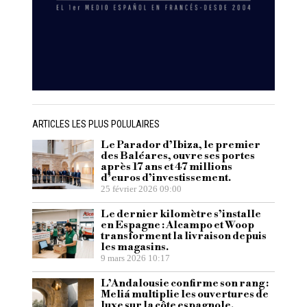
ARTICLES LES PLUS POLULAIRES
Le Parador d’Ibiza, le premier
des Baléares, ouvre ses portes
après 17 ans et 47 millions
d’euros d’investissement.
25 février 2026 09:00
Le dernier kilomètre s’installe
en Espagne : Alcampo et Woop
transforment la livraison depuis
les magasins.
9 mars 2026 10:17
L’Andalousie confirme son rang :
Meliá multiplie les ouvertures de
luxe sur la côte espagnole.