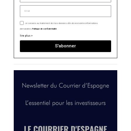
Je consens au traitement de mes données afin de recevoir les informations
demandées.
Politique de confidentialité
lire plus >
S'abonner