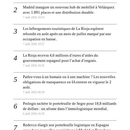
Madrid inaugure un nouveau hub de mobilité à Velázquez
avec 1.891 places et une distribution durable.
7 août 2026 10:54
Les hébergements touristiques de La Rioja espèrent
rebondir en août après un mois de juillet marqué par une
occupation en baisse.
7 août 2026 10:37
La Rioja recevra 4,6 millions d’euros d’aides du
gouvernement espagnol pour l’achat d’engrais.
7 août 2026 10:32
Parlez-vous à un humain ou à une machine ? Les nouvelles
obligations de transparence en IA entrent en vigueur le 2
août.
7 août 2026 09:59
Prologis rachète le portefeuille de Segro pour 18,8 milliards
de dollars : un séisme dans l’immologistique mondial.
6 août 2026 16:19
Redevco élargit son portefeuille logistique en Espagne