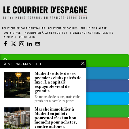
POLITIQUE DE CONFIDENTIALITÉ
POLITIQUE DE COOKIES
PUBLICITÉ & AUTRE
JOB & STAGE
INSCRIPTION À LA NEWSLETTER
SIGNALER UN CONTENU ILLICITE
À PROPOS
PRESS ROOM
À NE PAS MANQUER
Madrid se dote de ses
premiers clubs privés de
luxe. La capitale
espagnole vient de
grandir.
En moins de deux ans, trois clubs
privés ont ouvert leurs portes
Marché immobilier à
Madrid en juillet :
pourquoi c’est un bon
moment pour acheter,
vendre ou louer.