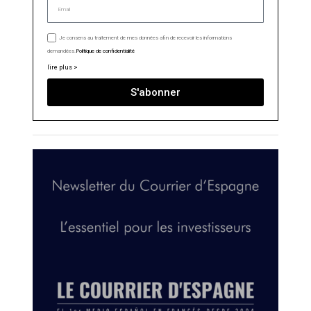
Je consens au traitement de mes données afin de recevoir les informations
demandées.
Politique de confidentialité
lire plus >
S'abonner