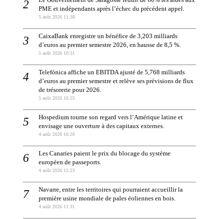
Le Gouvernement de Saragosse réduit de 60% les aides aux
PME et indépendants après l’échec du précédent appel.
5 août 2026 11:38
CaixaBank enregistre un bénéfice de 3,203 milliards
d’euros au premier semestre 2026, en hausse de 8,5 %.
5 août 2026 10:31
Telefónica affiche un EBITDA ajusté de 5,768 milliards
d’euros au premier semestre et relève ses prévisions de flux
de trésorerie pour 2026.
5 août 2026 10:25
Hospedium tourne son regard vers l’Amérique latine et
envisage une ouverture à des capitaux externes.
4 août 2026 16:20
Les Canaries paient le prix du blocage du système
européen de passeports.
4 août 2026 15:23
Navarre, entre les territoires qui pourraient accueillir la
première usine mondiale de pales éoliennes en bois.
4 août 2026 11:31