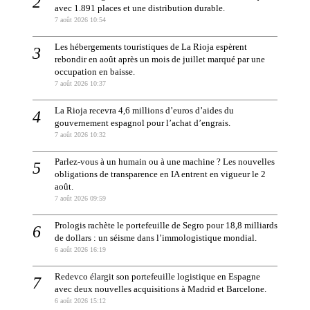
avec 1.891 places et une distribution durable.
7 août 2026 10:54
Les hébergements touristiques de La Rioja espèrent
rebondir en août après un mois de juillet marqué par une
occupation en baisse.
7 août 2026 10:37
La Rioja recevra 4,6 millions d’euros d’aides du
gouvernement espagnol pour l’achat d’engrais.
7 août 2026 10:32
Parlez-vous à un humain ou à une machine ? Les nouvelles
obligations de transparence en IA entrent en vigueur le 2
août.
7 août 2026 09:59
Prologis rachète le portefeuille de Segro pour 18,8 milliards
de dollars : un séisme dans l’immologistique mondial.
6 août 2026 16:19
Redevco élargit son portefeuille logistique en Espagne
avec deux nouvelles acquisitions à Madrid et Barcelone.
6 août 2026 15:12