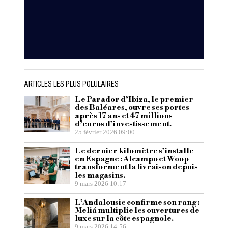
ARTICLES LES PLUS POLULAIRES
Le Parador d’Ibiza, le premier
des Baléares, ouvre ses portes
après 17 ans et 47 millions
d’euros d’investissement.
25 février 2026 09:00
Le dernier kilomètre s’installe
en Espagne : Alcampo et Woop
transforment la livraison depuis
les magasins.
9 mars 2026 10:17
L’Andalousie confirme son rang :
Meliá multiplie les ouvertures de
luxe sur la côte espagnole.
9 mars 2026 14:56