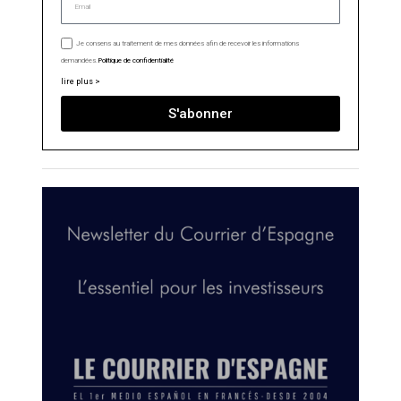
Je consens au traitement de mes données afin de recevoir les informations
demandées.
Politique de confidentialité
lire plus >
S'abonner