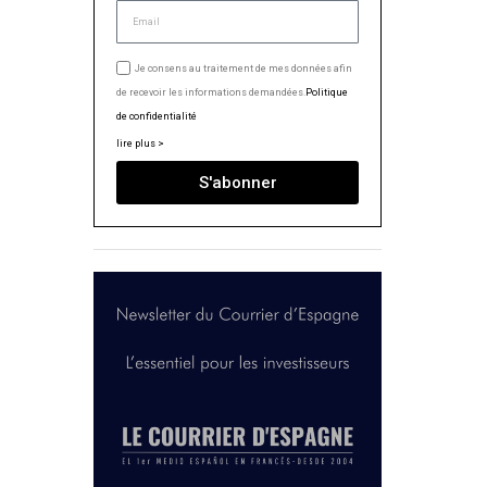
Je consens au traitement de mes données afin
de recevoir les informations demandées.
Politique
de confidentialité
lire plus >
S'abonner