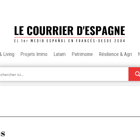
& Living
Projets Immo
Latam
Patrimoine
Résilience & Agri
es