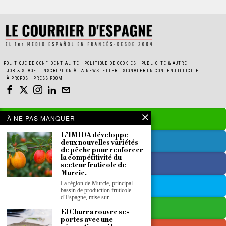
POLITIQUE DE CONFIDENTIALITÉ
POLITIQUE DE COOKIES
PUBLICITÉ & AUTRE
JOB & STAGE
INSCRIPTION À LA NEWSLETTER
SIGNALER UN CONTENU ILLICITE
À PROPOS
PRESS ROOM
À NE PAS MANQUER
L’IMIDA développe
deux nouvelles variétés
de pêche pour renforcer
la compétitivité du
secteur fruticole de
Murcie.
La région de Murcie, principal
bassin de production fruticole
d’Espagne, mise sur
El Churra rouvre ses
portes avec une