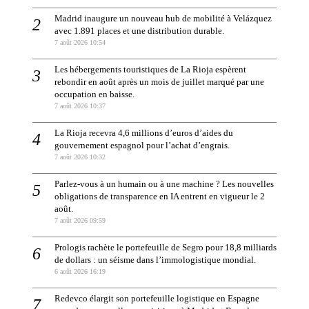
Madrid inaugure un nouveau hub de mobilité à Velázquez
avec 1.891 places et une distribution durable.
7 août 2026 10:54
Les hébergements touristiques de La Rioja espèrent
rebondir en août après un mois de juillet marqué par une
occupation en baisse.
7 août 2026 10:37
La Rioja recevra 4,6 millions d’euros d’aides du
gouvernement espagnol pour l’achat d’engrais.
7 août 2026 10:32
Parlez-vous à un humain ou à une machine ? Les nouvelles
obligations de transparence en IA entrent en vigueur le 2
août.
7 août 2026 09:59
Prologis rachète le portefeuille de Segro pour 18,8 milliards
de dollars : un séisme dans l’immologistique mondial.
6 août 2026 16:19
Redevco élargit son portefeuille logistique en Espagne