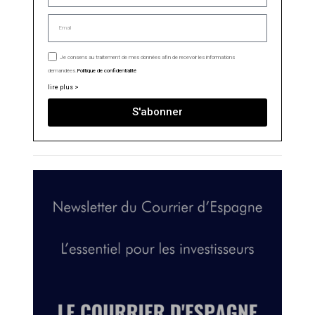
Je consens au traitement de mes données afin de recevoir les informations
demandées.
Politique de confidentialité
lire plus >
S'abonner