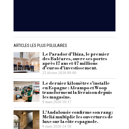
ARTICLES LES PLUS POLULAIRES
Le Parador d’Ibiza, le premier
des Baléares, ouvre ses portes
après 17 ans et 47 millions
d’euros d’investissement.
25 février 2026 09:00
Le dernier kilomètre s’installe
en Espagne : Alcampo et Woop
transforment la livraison depuis
les magasins.
9 mars 2026 10:17
L’Andalousie confirme son rang :
Meliá multiplie les ouvertures de
luxe sur la côte espagnole.
9 mars 2026 14:56