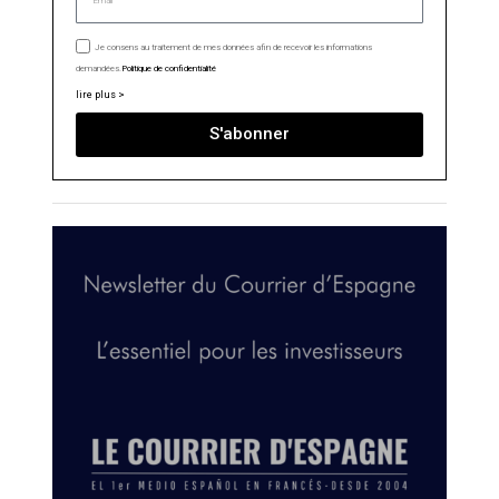
Je consens au traitement de mes données afin de recevoir les informations
demandées.
Politique de confidentialité
lire plus >
S'abonner