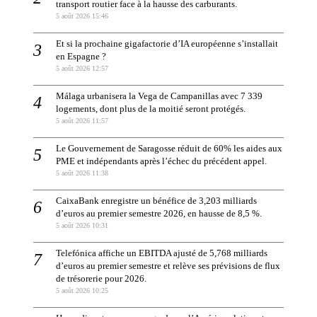
transport routier face à la hausse des carburants.
5 août 2026 15:46
Et si la prochaine gigafactorie d’IA européenne s’installait
en Espagne ?
5 août 2026 12:57
Málaga urbanisera la Vega de Campanillas avec 7 339
logements, dont plus de la moitié seront protégés.
5 août 2026 11:57
Le Gouvernement de Saragosse réduit de 60% les aides aux
PME et indépendants après l’échec du précédent appel.
5 août 2026 11:38
CaixaBank enregistre un bénéfice de 3,203 milliards
d’euros au premier semestre 2026, en hausse de 8,5 %.
5 août 2026 10:31
Telefónica affiche un EBITDA ajusté de 5,768 milliards
d’euros au premier semestre et relève ses prévisions de flux
de trésorerie pour 2026.
5 août 2026 10:25