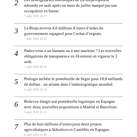
Les hébergements touristiques de La Rioja espèrent
rebondir en août après un mois de juillet marqué par une
occupation en baisse.
7 août 2026 10:37
La Rioja recevra 4,6 millions d’euros d’aides du
gouvernement espagnol pour l’achat d’engrais.
7 août 2026 10:32
Parlez-vous à un humain ou à une machine ? Les nouvelles
obligations de transparence en IA entrent en vigueur le 2
août.
7 août 2026 09:59
Prologis rachète le portefeuille de Segro pour 18,8 milliards
de dollars : un séisme dans l’immologistique mondial.
6 août 2026 16:19
Redevco élargit son portefeuille logistique en Espagne
avec deux nouvelles acquisitions à Madrid et Barcelone.
6 août 2026 15:12
Plus de huit millions d’euros pour deux projets
agrivoltaïques à Aldealices et Castilfrío en Espagne.
6 août 2026 14:49