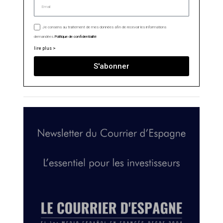
Je consens au traitement de mes données afin de recevoir les informations
demandées.
Politique de confidentialité
lire plus >
S'abonner