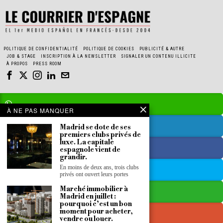
POLITIQUE DE CONFIDENTIALITÉ
POLITIQUE DE COOKIES
PUBLICITÉ & AUTRE
JOB & STAGE
INSCRIPTION À LA NEWSLETTER
SIGNALER UN CONTENU ILLICITE
À PROPOS
PRESS ROOM
À NE PAS MANQUER
Madrid se dote de ses
premiers clubs privés de
luxe. La capitale
espagnole vient de
grandir.
En moins de deux ans, trois clubs
privés ont ouvert leurs portes
Marché immobilier à
Madrid en juillet :
pourquoi c’est un bon
moment pour acheter,
vendre ou louer.