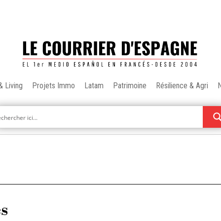
& Living
Projets Immo
Latam
Patrimoine
Résilience & Agri
es