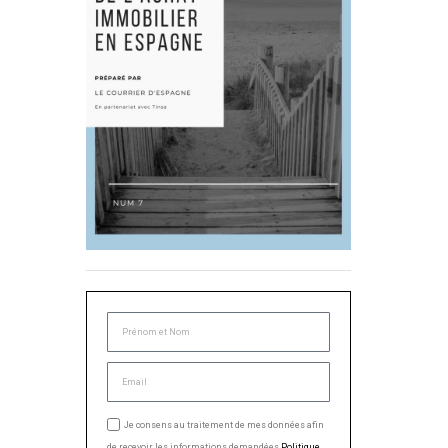
Je consens au traitement de mes données afin
de recevoir les informations demandées.
Politique