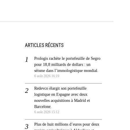
ARTICLES RÉCENTS
Prologis rachète le portefeuille de Segro
pour 18,8 milliards de dollars : un
séisme dans l’immologistique mondial.
6 août 2026 16:19
Redevco élargit son portefeuille
logistique en Espagne avec deux
nouvelles acquisitions à Madrid et
Barcelone.
6 août 2026 15:12
Plus de huit millions d’euros pour deux