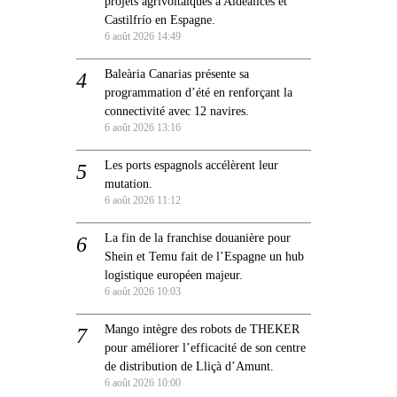
projets agrivoltaïques à Aldealices et
Castilfrío en Espagne.
6 août 2026 14:49
Baleària Canarias présente sa
programmation d’été en renforçant la
connectivité avec 12 navires.
6 août 2026 13:16
Les ports espagnols accélèrent leur
mutation.
6 août 2026 11:12
La fin de la franchise douanière pour
Shein et Temu fait de l’Espagne un hub
logistique européen majeur.
6 août 2026 10:03
Mango intègre des robots de THEKER
pour améliorer l’efficacité de son centre
de distribution de Lliçà d’Amunt.
6 août 2026 10:00