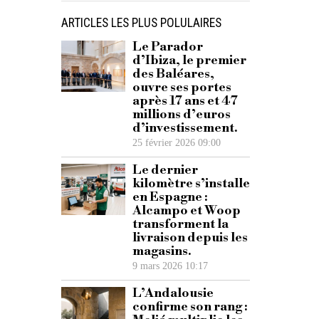
ARTICLES LES PLUS POLULAIRES
Le Parador
d’Ibiza, le premier
des Baléares,
ouvre ses portes
après 17 ans et 47
millions d’euros
d’investissement.
25 février 2026 09:00
Le dernier
kilomètre s’installe
en Espagne :
Alcampo et Woop
transforment la
livraison depuis les
magasins.
9 mars 2026 10:17
L’Andalousie
confirme son rang :