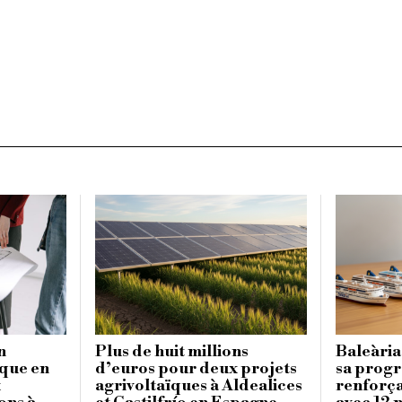
n
Plus de huit millions
Baleària
ique en
d’euros pour deux projets
sa progr
x
agrivoltaïques à Aldealices
renforça