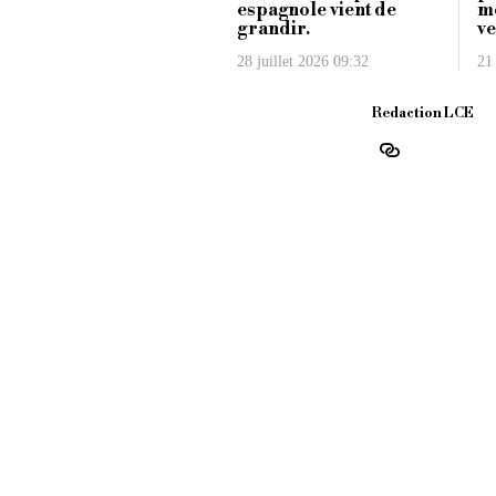
espagnole vient de
m
grandir.
ve
28 juillet 2026 09:32
21 
Redaction LCE