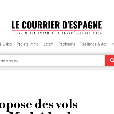
& Living
Projets Immo
Latam
Patrimoine
Résilience & Agri
opose des vols