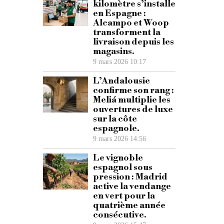
kilomètre s’installe
en Espagne :
Alcampo et Woop
transforment la
livraison depuis les
magasins.
9 mars 2026 10:17
L’Andalousie
confirme son rang :
Meliá multiplie les
ouvertures de luxe
sur la côte
espagnole.
9 mars 2026 14:56
Le vignoble
espagnol sous
pression : Madrid
active la vendange
en vert pour la
quatrième année
consécutive.