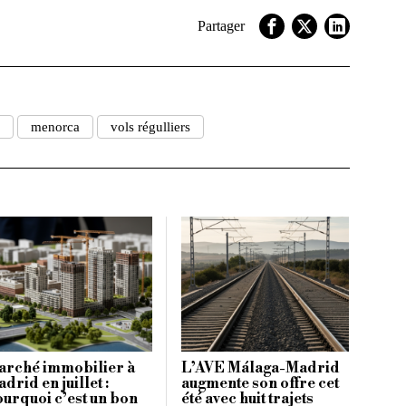
Partager
menorca
vols régulliers
arché immobilier à
L’AVE Málaga-Madrid
drid en juillet :
augmente son offre cet
urquoi c’est un bon
été avec huit trajets