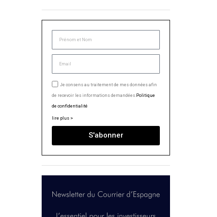
Je consens au traitement de mes données afin
de recevoir les informations demandées.
Politique
de confidentialité
lire plus >
S'abonner