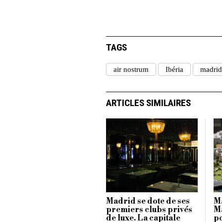
TAGS
air nostrum
Ibéria
madrid
ARTICLES SIMILAIRES
Madrid se dote de ses
M
premiers clubs privés
Ma
de luxe. La capitale
po