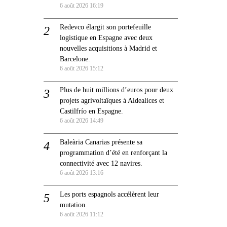
6 août 2026 16:19
Redevco élargit son portefeuille
logistique en Espagne avec deux
nouvelles acquisitions à Madrid et
Barcelone.
6 août 2026 15:12
Plus de huit millions d’euros pour deux
projets agrivoltaïques à Aldealices et
Castilfrío en Espagne.
6 août 2026 14:49
Baleària Canarias présente sa
programmation d’été en renforçant la
connectivité avec 12 navires.
6 août 2026 13:16
Les ports espagnols accélèrent leur
mutation.
6 août 2026 11:12