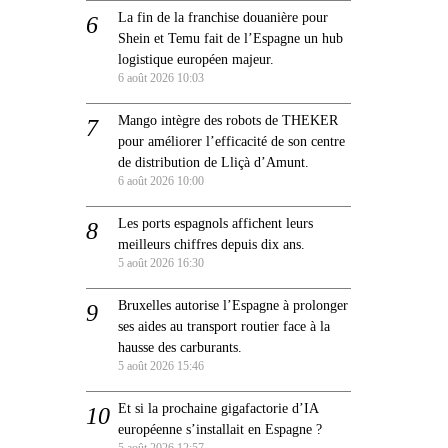
La fin de la franchise douanière pour
Shein et Temu fait de l’Espagne un hub
logistique européen majeur.
6 août 2026 10:03
Mango intègre des robots de THEKER
pour améliorer l’efficacité de son centre
de distribution de Lliçà d’Amunt.
6 août 2026 10:00
Les ports espagnols affichent leurs
meilleurs chiffres depuis dix ans.
5 août 2026 16:30
Bruxelles autorise l’Espagne à prolonger
ses aides au transport routier face à la
hausse des carburants.
5 août 2026 15:46
Et si la prochaine gigafactorie d’IA
européenne s’installait en Espagne ?