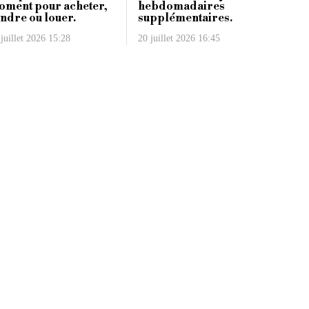
oment pour acheter,
hebdomadaires
ndre ou louer.
supplémentaires.
juillet 2026 15:28
20 juillet 2026 16:45