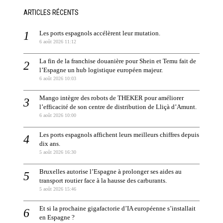
ARTICLES RÉCENTS
Les ports espagnols accélèrent leur mutation.
6 août 2026 11:12
La fin de la franchise douanière pour Shein et Temu fait de
l’Espagne un hub logistique européen majeur.
6 août 2026 10:03
Mango intègre des robots de THEKER pour améliorer
l’efficacité de son centre de distribution de Lliçà d’Amunt.
6 août 2026 10:00
Les ports espagnols affichent leurs meilleurs chiffres depuis
dix ans.
5 août 2026 16:30
Bruxelles autorise l’Espagne à prolonger ses aides au
transport routier face à la hausse des carburants.
5 août 2026 15:46
Et si la prochaine gigafactorie d’IA européenne s’installait
en Espagne ?