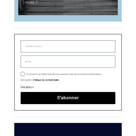
Je consens au traitement de mes données afin de recevoir les informations
demandées.
Politique de confidentialité
lire plus >
S'abonner