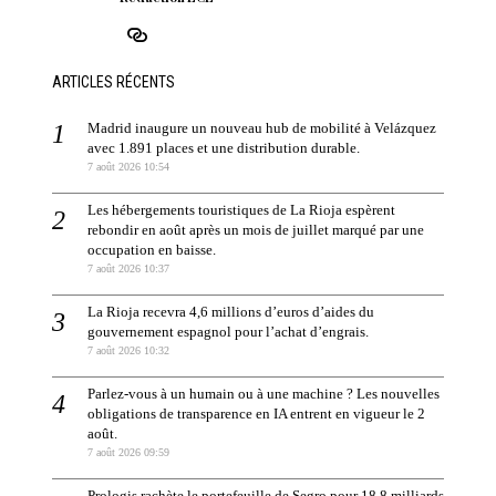
ARTICLES RÉCENTS
Madrid inaugure un nouveau hub de mobilité à Velázquez
avec 1.891 places et une distribution durable.
7 août 2026 10:54
Les hébergements touristiques de La Rioja espèrent
rebondir en août après un mois de juillet marqué par une
occupation en baisse.
7 août 2026 10:37
La Rioja recevra 4,6 millions d’euros d’aides du
gouvernement espagnol pour l’achat d’engrais.
7 août 2026 10:32
Parlez-vous à un humain ou à une machine ? Les nouvelles
obligations de transparence en IA entrent en vigueur le 2
août.
7 août 2026 09:59
Prologis rachète le portefeuille de Segro pour 18,8 milliards