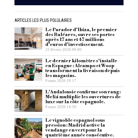
ARTICLES LES PLUS POLULAIRES
Le Parador d’Ibiza, le premier
des Baléares, ouvre ses portes
après 17 ans et 47 millions
d’euros d’investissement.
25 février 2026 09:00
Le dernier kilomètre s’installe
en Espagne : Alcampo et Woop
transforment la livraison depuis
les magasins.
9 mars 2026 10:17
L’Andalousie confirme son rang :
Meliá multiplie les ouvertures de
luxe sur la côte espagnole.
9 mars 2026 14:56
Le vignoble espagnol sous
pression : Madrid active la
vendange en vert pour la
quatrième année consécutive.