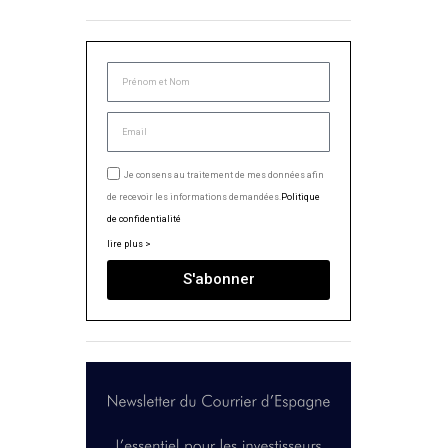
Je consens au traitement de mes données afin
de recevoir les informations demandées.
Politique
de confidentialité
lire plus >
S'abonner