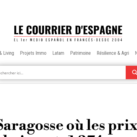
& Living
Projets Immo
Latam
Patrimoine
Résilience & Agri
Saragosse où les pri