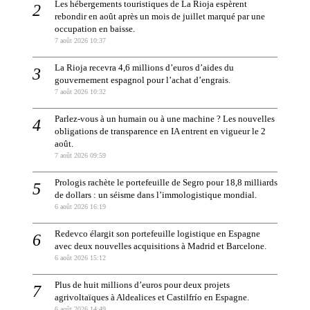
Les hébergements touristiques de La Rioja espèrent
rebondir en août après un mois de juillet marqué par une
occupation en baisse.
7 août 2026 10:37
La Rioja recevra 4,6 millions d’euros d’aides du
gouvernement espagnol pour l’achat d’engrais.
7 août 2026 10:32
Parlez-vous à un humain ou à une machine ? Les nouvelles
obligations de transparence en IA entrent en vigueur le 2
août.
7 août 2026 09:59
Prologis rachète le portefeuille de Segro pour 18,8 milliards
de dollars : un séisme dans l’immologistique mondial.
6 août 2026 16:19
Redevco élargit son portefeuille logistique en Espagne
avec deux nouvelles acquisitions à Madrid et Barcelone.
6 août 2026 15:12
Plus de huit millions d’euros pour deux projets
agrivoltaïques à Aldealices et Castilfrío en Espagne.
6 août 2026 14:49