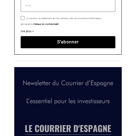
Je consens au traitement de mes données afin de recevoir les informations
demandées.
Politique de confidentialité
lire plus >
S'abonner