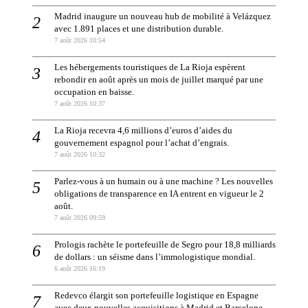
Madrid inaugure un nouveau hub de mobilité à Velázquez
avec 1.891 places et une distribution durable.
7 août 2026 10:54
Les hébergements touristiques de La Rioja espèrent
rebondir en août après un mois de juillet marqué par une
occupation en baisse.
7 août 2026 10:37
La Rioja recevra 4,6 millions d’euros d’aides du
gouvernement espagnol pour l’achat d’engrais.
7 août 2026 10:32
Parlez-vous à un humain ou à une machine ? Les nouvelles
obligations de transparence en IA entrent en vigueur le 2
août.
7 août 2026 09:59
Prologis rachète le portefeuille de Segro pour 18,8 milliards
de dollars : un séisme dans l’immologistique mondial.
6 août 2026 16:19
Redevco élargit son portefeuille logistique en Espagne
avec deux nouvelles acquisitions à Madrid et Barcelone.