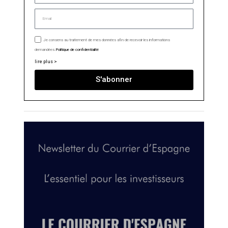
Je consens au traitement de mes données afin de recevoir les informations
demandées.
Politique de confidentialité
lire plus >
S'abonner