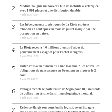
Madrid inaugure un nouveau hub de mobilité à Velázquez
avec 1.891 places et une distribution durable.
7 août 2026 10:54
Les hébergements touristiques de La Rioja espèrent
rebondir en août après un mois de juillet marqué par une
occupation en baisse.
7 août 2026 10:37
La Rioja recevra 4,6 millions d’euros d’aides du
gouvernement espagnol pour l’achat d’engrais.
7 août 2026 10:32
Parlez-vous à un humain ou à une machine ? Les nouvelles
obligations de transparence en IA entrent en vigueur le 2
août.
7 août 2026 09:59
Prologis rachète le portefeuille de Segro pour 18,8 milliards
de dollars : un séisme dans l’immologistique mondial.
6 août 2026 16:19
Redevco élargit son portefeuille logistique en Espagne
avec deux nouvelles acquisitions à Madrid et Barcelone.