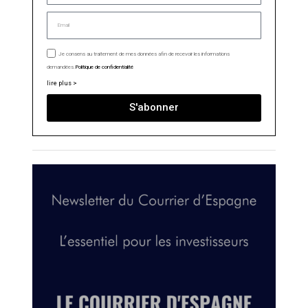
Je consens au traitement de mes données afin de recevoir les informations
demandées.
Politique de confidentialité
lire plus >
S'abonner