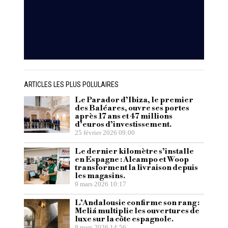
ARTICLES LES PLUS POLULAIRES
Le Parador d’Ibiza, le premier
des Baléares, ouvre ses portes
après 17 ans et 47 millions
d’euros d’investissement.
25 février 2026 09:00
Le dernier kilomètre s’installe
en Espagne : Alcampo et Woop
transforment la livraison depuis
les magasins.
9 mars 2026 10:17
L’Andalousie confirme son rang :
Meliá multiplie les ouvertures de
luxe sur la côte espagnole.
9 mars 2026 14:56