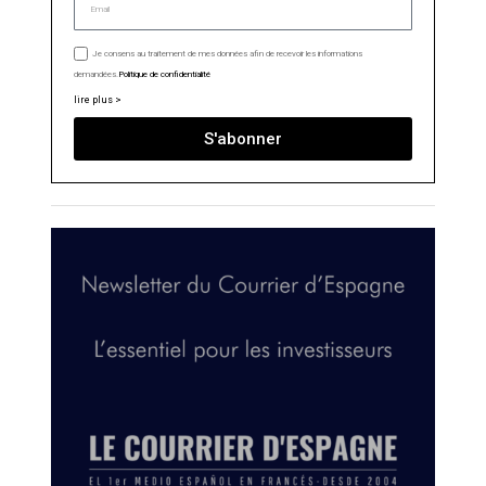
Je consens au traitement de mes données afin de recevoir les informations
demandées.
Politique de confidentialité
lire plus >
S'abonner