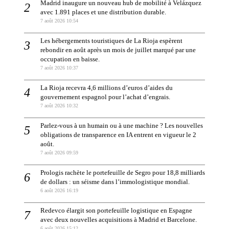
Madrid inaugure un nouveau hub de mobilité à Velázquez
avec 1.891 places et une distribution durable.
7 août 2026 10:54
Les hébergements touristiques de La Rioja espèrent
rebondir en août après un mois de juillet marqué par une
occupation en baisse.
7 août 2026 10:37
La Rioja recevra 4,6 millions d’euros d’aides du
gouvernement espagnol pour l’achat d’engrais.
7 août 2026 10:32
Parlez-vous à un humain ou à une machine ? Les nouvelles
obligations de transparence en IA entrent en vigueur le 2
août.
7 août 2026 09:59
Prologis rachète le portefeuille de Segro pour 18,8 milliards
de dollars : un séisme dans l’immologistique mondial.
6 août 2026 16:19
Redevco élargit son portefeuille logistique en Espagne
avec deux nouvelles acquisitions à Madrid et Barcelone.
6 août 2026 15:12