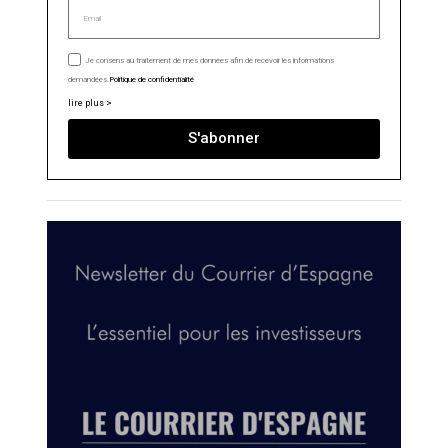
Je consens au traitement de mes données afin de recevoir les informations
demandées.
Politique de confidentialité
lire plus >
S'abonner