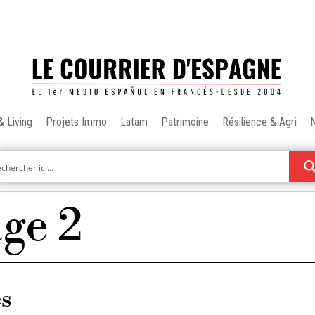
& Living
Projets Immo
Latam
Patrimoine
Résilience & Agri
age 2
es