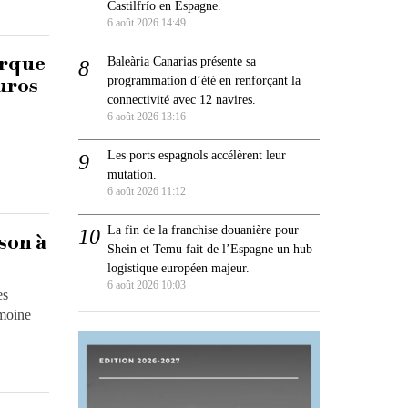
Castilfrío en Espagne.
6 août 2026 14:49
orque
Baleària Canarias présente sa
programmation d’été en renforçant la
uros
connectivité avec 12 navires.
6 août 2026 13:16
Les ports espagnols accélèrent leur
mutation.
6 août 2026 11:12
La fin de la franchise douanière pour
son à
Shein et Temu fait de l’Espagne un hub
logistique européen majeur.
6 août 2026 10:03
es
imoine