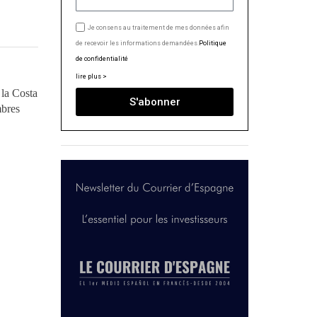
Je consens au traitement de mes données afin
de recevoir les informations demandées.
Politique
de confidentialité
lire plus >
 la Costa
S'abonner
mbres