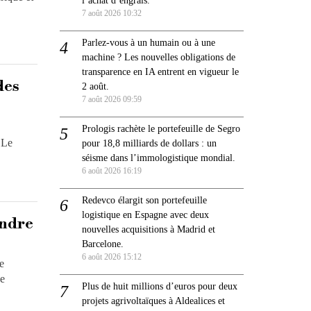
7 août 2026 10:32
Parlez-vous à un humain ou à une
machine ? Les nouvelles obligations de
transparence en IA entrent en vigueur le
des
2 août.
7 août 2026 09:59
Prologis rachète le portefeuille de Segro
 Le
pour 18,8 milliards de dollars : un
séisme dans l’immologistique mondial.
6 août 2026 16:19
Redevco élargit son portefeuille
logistique en Espagne avec deux
endre
nouvelles acquisitions à Madrid et
Barcelone.
6 août 2026 15:12
e
se
Plus de huit millions d’euros pour deux
projets agrivoltaïques à Aldealices et