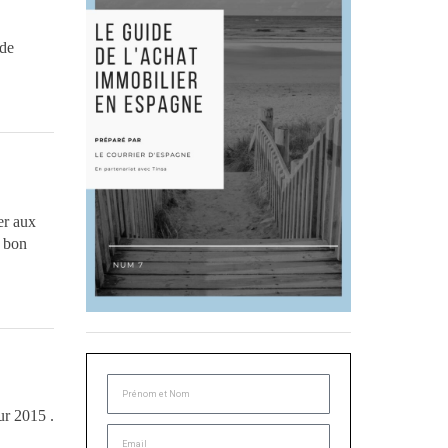
 de
er aux
à bon
our 2015 .