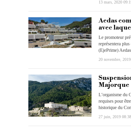
13 mars, 2020 09:1
Aedas com
avec laque
Le promoteur prév
représentera plus
(EjePrime) Aeda
20 novembre, 2019
Suspension
Majorque
L’organisme du Co
requises pour êtr
historique du Con
27 juin, 2019 08:3