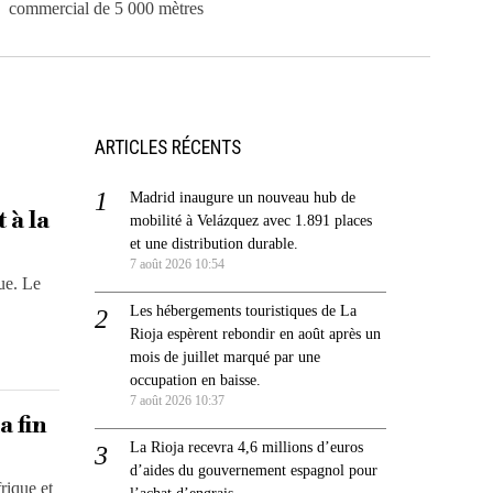
commercial de 5 000 mètres
ARTICLES RÉCENTS
Madrid inaugure un nouveau hub de
 à la
mobilité à Velázquez avec 1.891 places
et une distribution durable.
7 août 2026 10:54
ue. Le
Les hébergements touristiques de La
Rioja espèrent rebondir en août après un
mois de juillet marqué par une
occupation en baisse.
7 août 2026 10:37
a fin
La Rioja recevra 4,6 millions d’euros
d’aides du gouvernement espagnol pour
rique et
l’achat d’engrais.