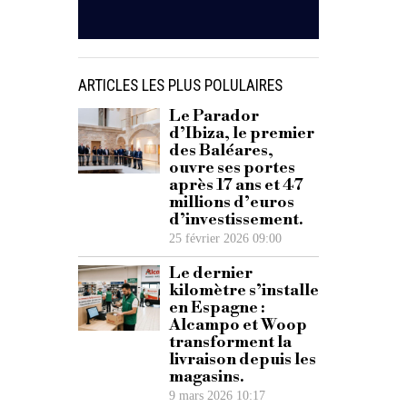
ARTICLES LES PLUS POLULAIRES
Le Parador
d’Ibiza, le premier
des Baléares,
ouvre ses portes
après 17 ans et 47
millions d’euros
d’investissement.
25 février 2026 09:00
Le dernier
kilomètre s’installe
en Espagne :
Alcampo et Woop
transforment la
livraison depuis les
magasins.
9 mars 2026 10:17