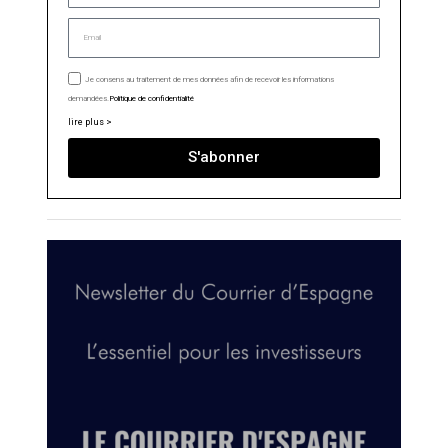
Je consens au traitement de mes données afin de recevoir les informations
demandées.
Politique de confidentialité
lire plus >
S'abonner