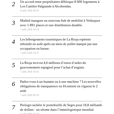
Un accord entre propriétaires débloque 8 600 logements à
Los Carriles-Valgrande à Alcobendas.
8 août 2026 09:53
Madrid inaugure un nouveau hub de mobilité à Velázquez
avec 1.891 places et une distribution durable.
7 août 2026 10:54
Les hébergements touristiques de La Rioja espèrent
rebondir en août après un mois de juillet marqué par une
occupation en baisse.
7 août 2026 10:37
La Rioja recevra 4,6 millions d’euros d’aides du
gouvernement espagnol pour l’achat d’engrais.
7 août 2026 10:32
Parlez-vous à un humain ou à une machine ? Les nouvelles
obligations de transparence en IA entrent en vigueur le 2
août.
7 août 2026 09:59
Prologis rachète le portefeuille de Segro pour 18,8 milliards
de dollars : un séisme dans l’immologistique mondial.
6 août 2026 16:19