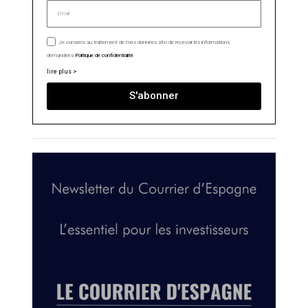
Je consens au traitement de mes données afin de recevoir les informations
demandées.
Politique de confidentialité
lire plus >
S'abonner