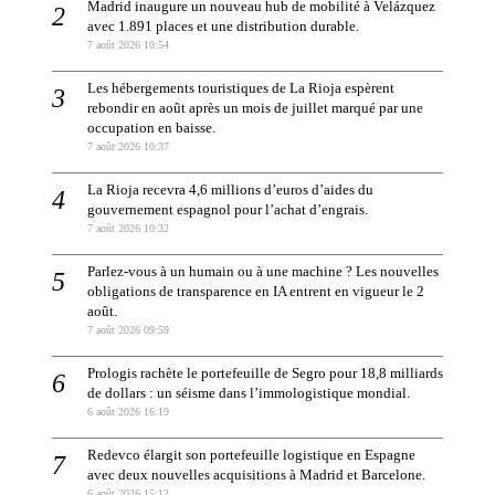
Madrid inaugure un nouveau hub de mobilité à Velázquez
avec 1.891 places et une distribution durable.
7 août 2026 10:54
Les hébergements touristiques de La Rioja espèrent
rebondir en août après un mois de juillet marqué par une
occupation en baisse.
7 août 2026 10:37
La Rioja recevra 4,6 millions d’euros d’aides du
gouvernement espagnol pour l’achat d’engrais.
7 août 2026 10:32
Parlez-vous à un humain ou à une machine ? Les nouvelles
obligations de transparence en IA entrent en vigueur le 2
août.
7 août 2026 09:59
Prologis rachète le portefeuille de Segro pour 18,8 milliards
de dollars : un séisme dans l’immologistique mondial.
6 août 2026 16:19
Redevco élargit son portefeuille logistique en Espagne
avec deux nouvelles acquisitions à Madrid et Barcelone.
6 août 2026 15:12