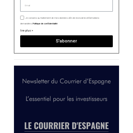
Je consens au traitement de mes données afin de recevoir les informations
demandées.
Politique de confidentialité
lire plus >
S'abonner