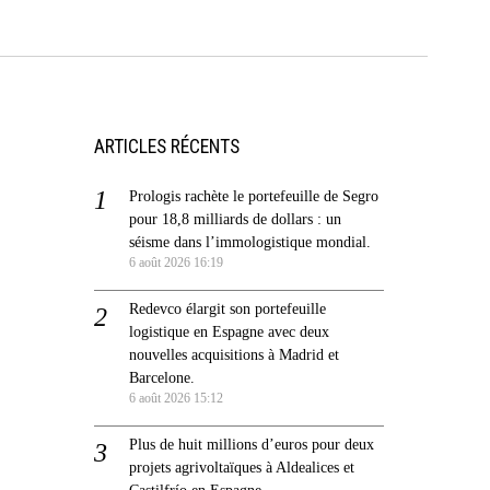
ARTICLES RÉCENTS
Prologis rachète le portefeuille de Segro
pour 18,8 milliards de dollars : un
séisme dans l’immologistique mondial.
6 août 2026 16:19
Redevco élargit son portefeuille
logistique en Espagne avec deux
nouvelles acquisitions à Madrid et
Barcelone.
6 août 2026 15:12
Plus de huit millions d’euros pour deux
projets agrivoltaïques à Aldealices et
Castilfrío en Espagne.