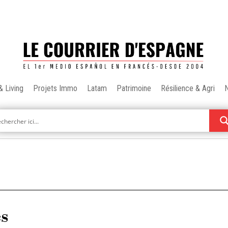
& Living
Projets Immo
Latam
Patrimoine
Résilience & Agri
es