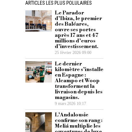
ARTICLES LES PLUS POLULAIRES
Le Parador
d’Ibiza, le premier
des Baléares,
ouvre ses portes
après 17 ans et 47
millions d’euros
d’investissement.
25 février 2026 09:00
Le dernier
kilomètre s’installe
en Espagne :
Alcampo et Woop
transforment la
livraison depuis les
magasins.
9 mars 2026 10:17
L’Andalousie
confirme son rang :
Meliá multiplie les
ouvertures de luxe