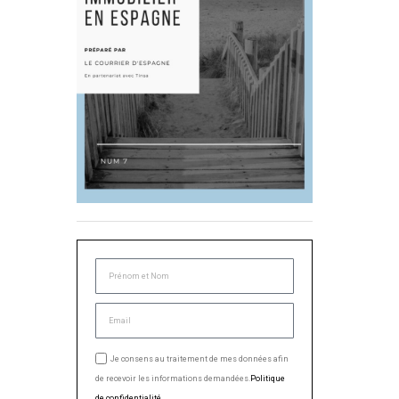
Je consens au traitement de mes données afin
de recevoir les informations demandées.
Politique
de confidentialité