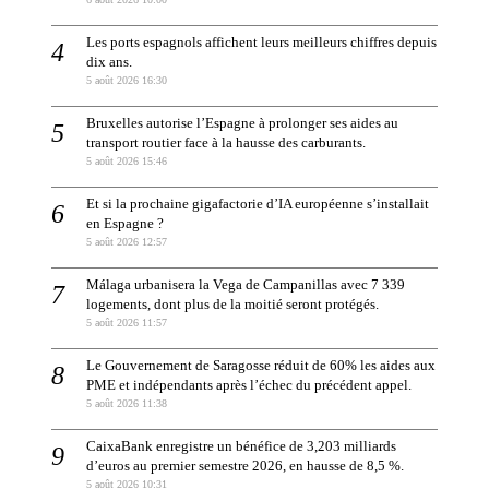
Les ports espagnols affichent leurs meilleurs chiffres depuis
dix ans.
5 août 2026 16:30
Bruxelles autorise l’Espagne à prolonger ses aides au
transport routier face à la hausse des carburants.
5 août 2026 15:46
Et si la prochaine gigafactorie d’IA européenne s’installait
en Espagne ?
5 août 2026 12:57
Málaga urbanisera la Vega de Campanillas avec 7 339
logements, dont plus de la moitié seront protégés.
5 août 2026 11:57
Le Gouvernement de Saragosse réduit de 60% les aides aux
PME et indépendants après l’échec du précédent appel.
5 août 2026 11:38
CaixaBank enregistre un bénéfice de 3,203 milliards
d’euros au premier semestre 2026, en hausse de 8,5 %.
5 août 2026 10:31