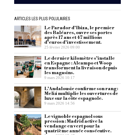
ARTICLES LES PLUS POLULAIRES
Le Parador d’Ibiza, le premier
des Baléares, ouvre ses portes
après 17 ans et 47 millions
d’euros d’investissement.
25 février 2026 09:00
Le dernier kilomètre s’installe
en Espagne : Alcampo et Woop
transforment la livraison depuis
les magasins.
9 mars 2026 10:17
L’Andalousie confirme son rang :
Meliá multiplie les ouvertures de
luxe sur la côte espagnole.
9 mars 2026 14:56
Le vignoble espagnol sous
pression : Madrid active la
vendange en vert pour la
quatrième année consécutive.