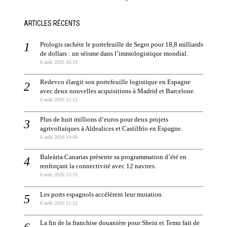
ARTICLES RÉCENTS
Prologis rachète le portefeuille de Segro pour 18,8 milliards
de dollars : un séisme dans l’immologistique mondial.
6 août 2026 16:19
Redevco élargit son portefeuille logistique en Espagne
avec deux nouvelles acquisitions à Madrid et Barcelone.
6 août 2026 15:12
Plus de huit millions d’euros pour deux projets
agrivoltaïques à Aldealices et Castilfrío en Espagne.
6 août 2026 14:49
Baleària Canarias présente sa programmation d’été en
renforçant la connectivité avec 12 navires.
6 août 2026 13:16
Les ports espagnols accélèrent leur mutation.
6 août 2026 11:12
La fin de la franchise douanière pour Shein et Temu fait de