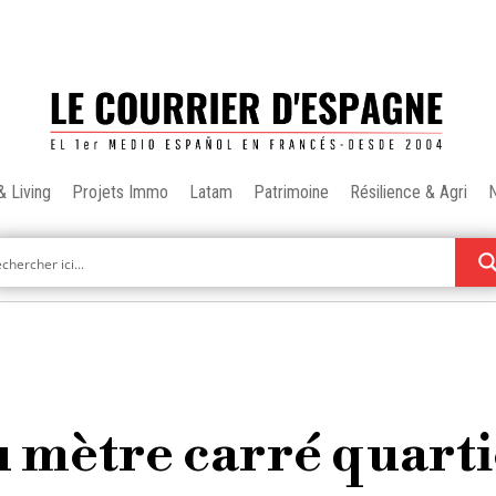
& Living
Projets Immo
Latam
Patrimoine
Résilience & Agri
u mètre carré quart