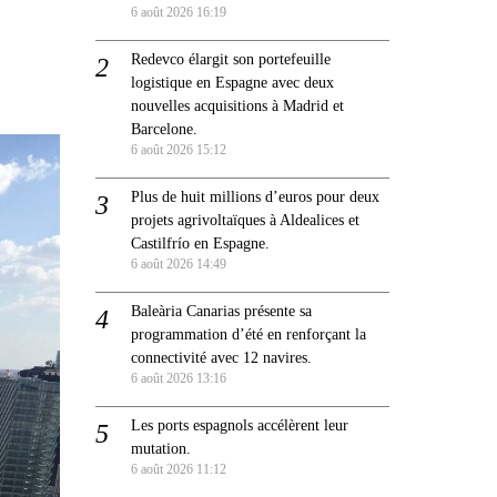
6 août 2026 16:19
Redevco élargit son portefeuille
logistique en Espagne avec deux
nouvelles acquisitions à Madrid et
Barcelone.
6 août 2026 15:12
Plus de huit millions d’euros pour deux
projets agrivoltaïques à Aldealices et
Castilfrío en Espagne.
6 août 2026 14:49
Baleària Canarias présente sa
programmation d’été en renforçant la
connectivité avec 12 navires.
6 août 2026 13:16
Les ports espagnols accélèrent leur
mutation.
6 août 2026 11:12