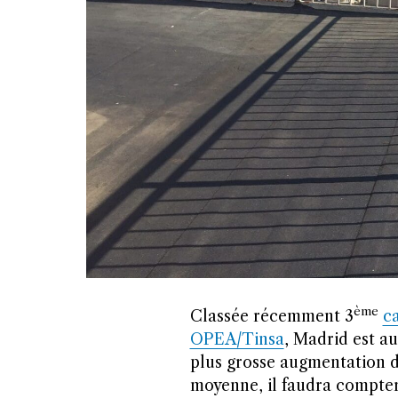
ème
C
lassée récemment 3
c
OPEA/Tinsa
, Madrid est au
plus grosse augmentation de
moyenne, il faudra compter