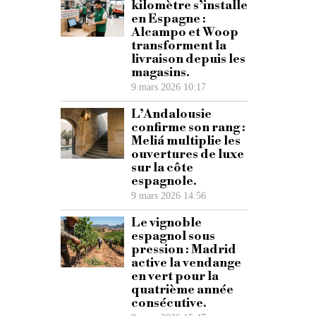
kilomètre s’installe
en Espagne :
Alcampo et Woop
transforment la
livraison depuis les
magasins.
9 mars 2026 10:17
L’Andalousie
confirme son rang :
Meliá multiplie les
ouvertures de luxe
sur la côte
espagnole.
9 mars 2026 14:56
Le vignoble
espagnol sous
pression : Madrid
active la vendange
en vert pour la
quatrième année
consécutive.