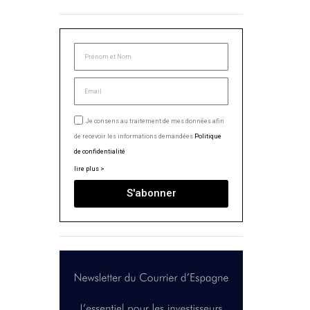
Je consens au traitement de mes données afin
de recevoir les informations demandées.
Politique
de confidentialité
lire plus >
S'abonner