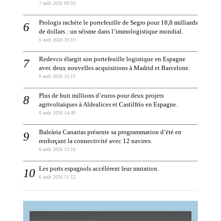
7 août 2026 09:59
Prologis rachète le portefeuille de Segro pour 18,8 milliards
de dollars : un séisme dans l’immologistique mondial.
6 août 2026 16:19
Redevco élargit son portefeuille logistique en Espagne
avec deux nouvelles acquisitions à Madrid et Barcelone.
6 août 2026 15:12
Plus de huit millions d’euros pour deux projets
agrivoltaïques à Aldealices et Castilfrío en Espagne.
6 août 2026 14:49
Baleària Canarias présente sa programmation d’été en
renforçant la connectivité avec 12 navires.
6 août 2026 13:16
Les ports espagnols accélèrent leur mutation.
6 août 2026 11:12