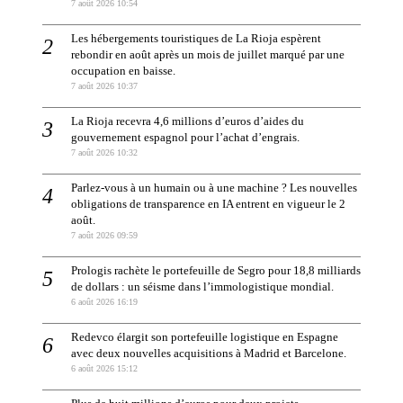
7 août 2026 10:54
Les hébergements touristiques de La Rioja espèrent
rebondir en août après un mois de juillet marqué par une
occupation en baisse.
7 août 2026 10:37
La Rioja recevra 4,6 millions d’euros d’aides du
gouvernement espagnol pour l’achat d’engrais.
7 août 2026 10:32
Parlez-vous à un humain ou à une machine ? Les nouvelles
obligations de transparence en IA entrent en vigueur le 2
août.
7 août 2026 09:59
Prologis rachète le portefeuille de Segro pour 18,8 milliards
de dollars : un séisme dans l’immologistique mondial.
6 août 2026 16:19
Redevco élargit son portefeuille logistique en Espagne
avec deux nouvelles acquisitions à Madrid et Barcelone.
6 août 2026 15:12