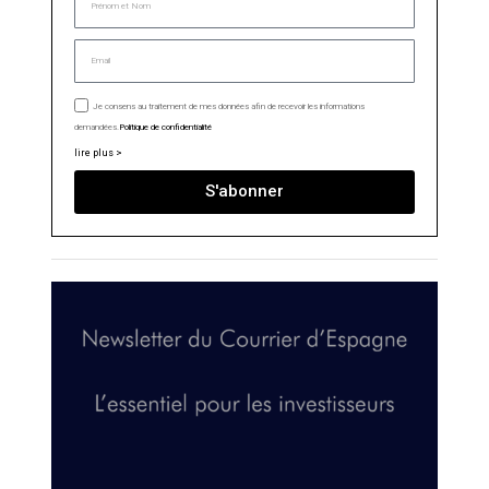
Je consens au traitement de mes données afin de recevoir les informations
demandées.
Politique de confidentialité
lire plus >
S'abonner