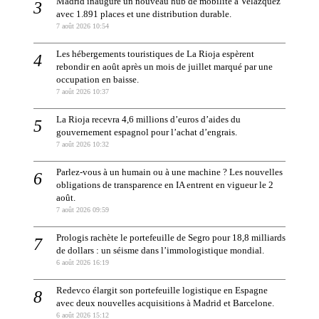
Madrid inaugure un nouveau hub de mobilité à Velázquez
avec 1.891 places et une distribution durable.
7 août 2026 10:54
Les hébergements touristiques de La Rioja espèrent
rebondir en août après un mois de juillet marqué par une
occupation en baisse.
7 août 2026 10:37
La Rioja recevra 4,6 millions d’euros d’aides du
gouvernement espagnol pour l’achat d’engrais.
7 août 2026 10:32
Parlez-vous à un humain ou à une machine ? Les nouvelles
obligations de transparence en IA entrent en vigueur le 2
août.
7 août 2026 09:59
Prologis rachète le portefeuille de Segro pour 18,8 milliards
de dollars : un séisme dans l’immologistique mondial.
6 août 2026 16:19
Redevco élargit son portefeuille logistique en Espagne
avec deux nouvelles acquisitions à Madrid et Barcelone.
6 août 2026 15:12