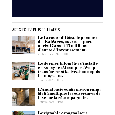
ARTICLES LES PLUS POLULAIRES
Le Parador d’Ibiza, le premier
des Baléares, ouvre ses portes
après 17 ans et 47 millions
d’euros d’investissement.
25 février 2026 09:00
Le dernier kilomètre s’installe
en Espagne : Alcampo et Woop
transforment la livraison depuis
les magasins.
9 mars 2026 10:17
L’Andalousie confirme son rang :
Meliá multiplie les ouvertures de
luxe sur la côte espagnole.
9 mars 2026 14:56
Le vignoble espagnol sous