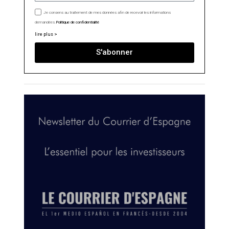
Je consens au traitement de mes données afin de recevoir les informations
demandées.
Politique de confidentialité
lire plus >
S'abonner