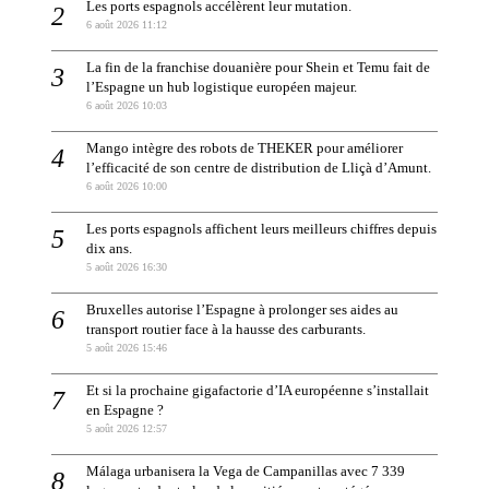
Les ports espagnols accélèrent leur mutation.
6 août 2026 11:12
La fin de la franchise douanière pour Shein et Temu fait de
l’Espagne un hub logistique européen majeur.
6 août 2026 10:03
Mango intègre des robots de THEKER pour améliorer
l’efficacité de son centre de distribution de Lliçà d’Amunt.
6 août 2026 10:00
Les ports espagnols affichent leurs meilleurs chiffres depuis
dix ans.
5 août 2026 16:30
Bruxelles autorise l’Espagne à prolonger ses aides au
transport routier face à la hausse des carburants.
5 août 2026 15:46
Et si la prochaine gigafactorie d’IA européenne s’installait
en Espagne ?
5 août 2026 12:57
Málaga urbanisera la Vega de Campanillas avec 7 339