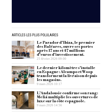
ARTICLES LES PLUS POLULAIRES
Le Parador d’Ibiza, le premier
des Baléares, ouvre ses portes
après 17 ans et 47 millions
d’euros d’investissement.
25 février 2026 09:00
Le dernier kilomètre s’installe
en Espagne : Alcampo et Woop
transforment la livraison depuis
les magasins.
9 mars 2026 10:17
L’Andalousie confirme son rang :
Meliá multiplie les ouvertures de
luxe sur la côte espagnole.
9 mars 2026 14:56